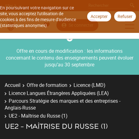
Aller à
En poursuivant votre navigation sur ce
site, vous acceptez l'utilisation de
Accepter
Refuser
cookies à des fins de mesure d'audience
Se connecter
(statistiques anonymes).
Offre en cours de modification : les informations
concernant le contenu des enseignements peuvent évoluer
jusqu’au 30 septembre
Accueil
Offre de formation
Licence (LMD)
Licence Langues Étrangères Appliquées (LEA)
Parcours Stratégie des marques et des entreprises -
Anglais-Russe
UE2 - Maîtrise du Russe (1)
UE2 - MAÎTRISE DU RUSSE (1)