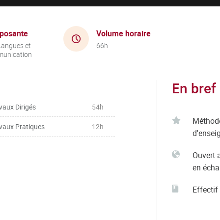
posante
Volume horaire
Langues et
66h
unication
En bref
vaux Dirigés
54h
Méthod
vaux Pratiques
12h
d'ensei
Ouvert 
en éch
Effectif