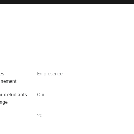
es
En présence
gnement
aux étudiants
Oui
ange
20