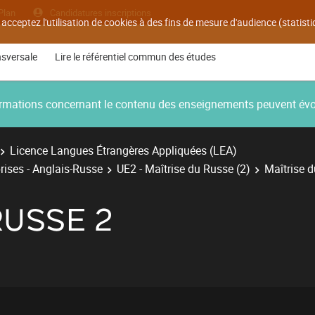
Plan
Candidatures inscriptions
 acceptez l'utilisation de cookies à des fins de mesure d'audience (statis
nsversale
Lire le référentiel commun des études
nformations concernant le contenu des enseignements peuvent év
Licence Langues Étrangères Appliquées (LEA)
rises - Anglais-Russe
UE2 - Maîtrise du Russe (2)
Maîtrise 
RUSSE 2