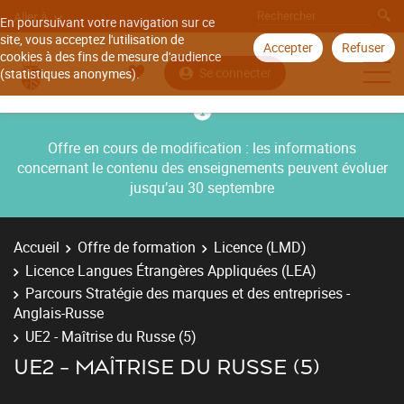
Aller à
En poursuivant votre navigation sur ce
site, vous acceptez l'utilisation de
Accepter
Refuser
cookies à des fins de mesure d'audience
Se connecter
(statistiques anonymes).
Offre en cours de modification : les informations
concernant le contenu des enseignements peuvent évoluer
jusqu’au 30 septembre
Accueil
Offre de formation
Licence (LMD)
Licence Langues Étrangères Appliquées (LEA)
Parcours Stratégie des marques et des entreprises -
Anglais-Russe
UE2 - Maîtrise du Russe (5)
UE2 - MAÎTRISE DU RUSSE (5)