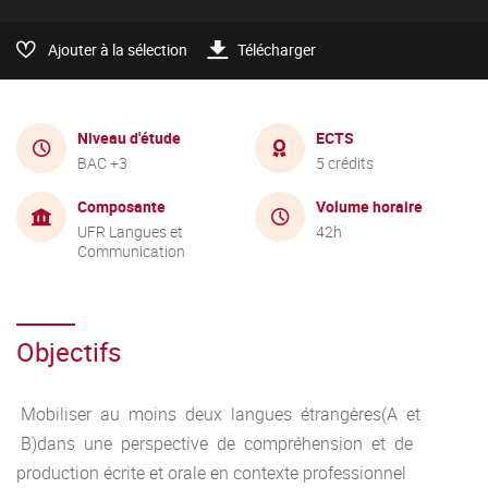
Ajouter à la sélection
Télécharger
Niveau d'étude
ECTS
BAC +3
5 crédits
Composante
Volume horaire
UFR Langues et
42h
Communication
Objectifs
Mobiliser au moins deux langues étrangères(A et
B)dans une perspective de compréhension et de
production écrite et orale en contexte professionnel