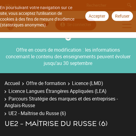
Aller à
En poursuivant votre navigation sur ce
site, vous acceptez l'utilisation de
Accepter
Refuser
cookies à des fins de mesure d'audience
Se connecter
(statistiques anonymes).
Offre en cours de modification : les informations
concernant le contenu des enseignements peuvent évoluer
jusqu’au 30 septembre
Accueil
Offre de formation
Licence (LMD)
Licence Langues Étrangères Appliquées (LEA)
Parcours Stratégie des marques et des entreprises -
Anglais-Russe
UE2 - Maîtrise du Russe (6)
UE2 - MAÎTRISE DU RUSSE (6)