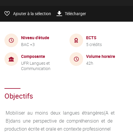
Ajouter à la sélection
Télécharger
Niveau d'étude
ECTS
BAC +3
5 crédits
Composante
Volume horaire
UFR Langues et
42h
Communication
Objectifs
Mobiliser au moins deux langues étrangères(A et
B)dans une perspective de compréhension et de
production écrite et orale en contexte professionnel