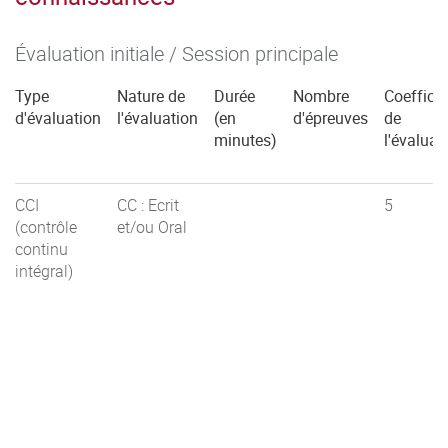
Évaluation initiale / Session principale
Type
Nature de
Durée
Nombre
Coefficie
d'évaluation
l'évaluation
(en
d'épreuves
de
minutes)
l'évaluat
CCI
CC : Ecrit
5
(contrôle
et/ou Oral
continu
intégral)