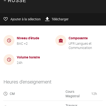
- RUSSE
Ajouter à la sélection
Télécharger
Niveau d'étude
Composante
BAC +2
UFR Langues et
Communication
Volume horaire
24h
Heures d'enseignement
Cours
CM
12h
Magistral
Travaux