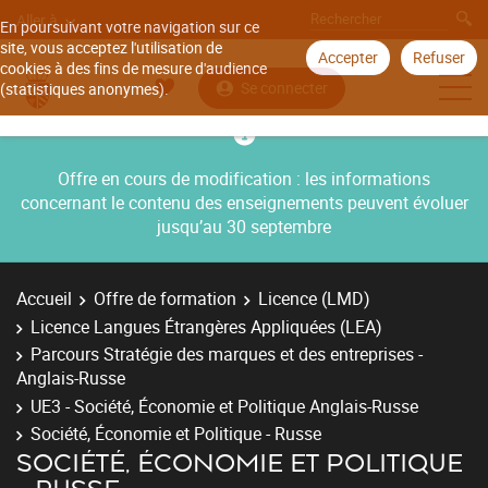
Aller à
En poursuivant votre navigation sur ce
site, vous acceptez l'utilisation de
Accepter
Refuser
cookies à des fins de mesure d'audience
Se connecter
(statistiques anonymes).
Offre en cours de modification : les informations
concernant le contenu des enseignements peuvent évoluer
jusqu’au 30 septembre
Accueil
Offre de formation
Licence (LMD)
Licence Langues Étrangères Appliquées (LEA)
Parcours Stratégie des marques et des entreprises -
Anglais-Russe
UE3 - Société, Économie et Politique Anglais-Russe
Société, Économie et Politique - Russe
SOCIÉTÉ, ÉCONOMIE ET POLITIQUE