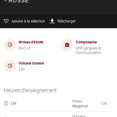
- RUSSE
Ajouter à la sélection
Télécharger
Niveau d'étude
Composante
BAC +2
UFR Langues et
Communication
Volume horaire
24h
Heures d'enseignement
Cours
CM
12h
Magistral
Travaux