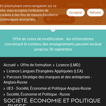
Aller à
En poursuivant votre navigation sur ce
site, vous acceptez l'utilisation de
Accepter
Refuser
cookies à des fins de mesure d'audience
Se connecter
(statistiques anonymes).
Offre en cours de modification : les informations
concernant le contenu des enseignements peuvent évoluer
jusqu’au 30 septembre
Accueil
Offre de formation
Licence (LMD)
Licence Langues Étrangères Appliquées (LEA)
Parcours Stratégie des marques et des entreprises -
Anglais-Russe
UE3 - Société, Économie et Politique Anglais-Russe
Société, Économie et Politique - Russe
SOCIÉTÉ, ÉCONOMIE ET POLITIQUE