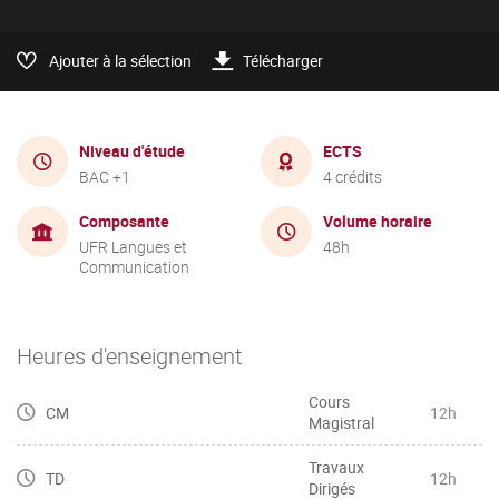
Ajouter à la sélection
Télécharger
Niveau d'étude
ECTS
BAC +1
4 crédits
Composante
Volume horaire
UFR Langues et
48h
Communication
Heures d'enseignement
Cours
CM
12h
Magistral
Travaux
TD
12h
Dirigés