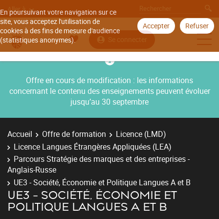
Aller à
En poursuivant votre navigation sur ce
site, vous acceptez l'utilisation de
Accepter
Refuser
cookies à des fins de mesure d'audience
Se connecter
(statistiques anonymes).
Offre en cours de modification : les informations
concernant le contenu des enseignements peuvent évoluer
jusqu’au 30 septembre
Accueil
Offre de formation
Licence (LMD)
Licence Langues Étrangères Appliquées (LEA)
Parcours Stratégie des marques et des entreprises -
Anglais-Russe
UE3 - Société, Économie et Politique Langues A et B
UE3 - SOCIÉTÉ, ÉCONOMIE ET
POLITIQUE LANGUES A ET B