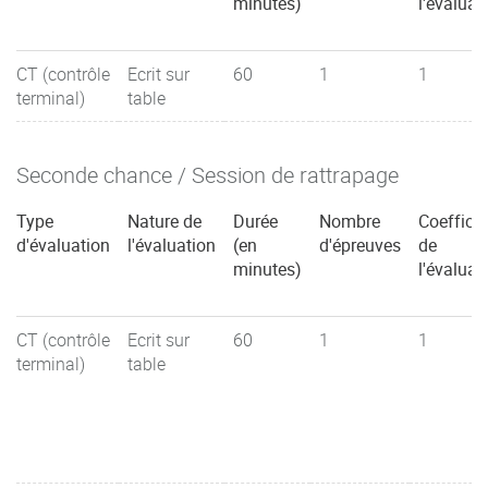
minutes)
l'évaluat
CT (contrôle
Ecrit sur
60
1
1
terminal)
table
Seconde chance / Session de rattrapage
Type
Nature de
Durée
Nombre
Coefficie
d'évaluation
l'évaluation
(en
d'épreuves
de
minutes)
l'évaluat
CT (contrôle
Ecrit sur
60
1
1
terminal)
table