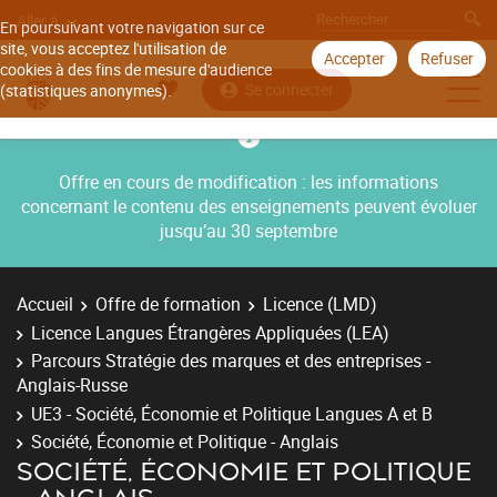
Aller à
En poursuivant votre navigation sur ce
site, vous acceptez l'utilisation de
Accepter
Refuser
cookies à des fins de mesure d'audience
Se connecter
(statistiques anonymes).
Offre en cours de modification : les informations
concernant le contenu des enseignements peuvent évoluer
jusqu’au 30 septembre
Accueil
Offre de formation
Licence (LMD)
Licence Langues Étrangères Appliquées (LEA)
Parcours Stratégie des marques et des entreprises -
Anglais-Russe
UE3 - Société, Économie et Politique Langues A et B
Société, Économie et Politique - Anglais
SOCIÉTÉ, ÉCONOMIE ET POLITIQUE