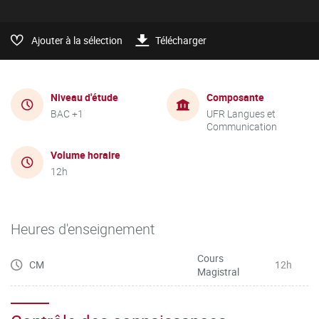
Ajouter à la sélection
Télécharger
Niveau d'étude
Composante
BAC +1
UFR Langues et
Communication
Volume horaire
12h
Heures d'enseignement
Cours
CM
12h
Magistral