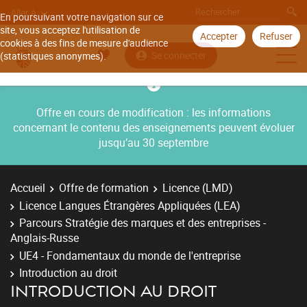
Aller à
En poursuivant votre navigation sur ce
site, vous acceptez l'utilisation de
Accepter
Refuser
cookies à des fins de mesure d'audience
Se connecter
(statistiques anonymes).
Offre en cours de modification : les informations
concernant le contenu des enseignements peuvent évoluer
jusqu’au 30 septembre
Accueil
Offre de formation
Licence (LMD)
Licence Langues Étrangères Appliquées (LEA)
Parcours Stratégie des marques et des entreprises -
Anglais-Russe
UE4 - Fondamentaux du monde de l'entreprise
Introduction au droit
INTRODUCTION AU DROIT