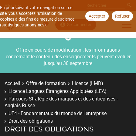
Aller à
En poursuivant votre navigation sur ce
site, vous acceptez l'utilisation de
Accepter
Refuser
cookies à des fins de mesure d'audience
Se connecter
(statistiques anonymes).
Offre en cours de modification : les informations
concernant le contenu des enseignements peuvent évoluer
jusqu’au 30 septembre
Accueil
Offre de formation
Licence (LMD)
Licence Langues Étrangères Appliquées (LEA)
Parcours Stratégie des marques et des entreprises -
Anglais-Russe
UE4 - Fondamentaux du monde de l'entreprise
Droit des obligations
DROIT DES OBLIGATIONS