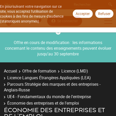
Aller à
En poursuivant votre navigation sur ce
site, vous acceptez l'utilisation de
Accepter
Refuser
cookies à des fins de mesure d'audience
Se connecter
(statistiques anonymes).
Offre en cours de modification : les informations
concernant le contenu des enseignements peuvent évoluer
jusqu’au 30 septembre
Accueil
Offre de formation
Licence (LMD)
Licence Langues Étrangères Appliquées (LEA)
Parcours Stratégie des marques et des entreprises -
Anglais-Russe
UE4 - Fondamentaux du monde de l'entreprise
Économie des entreprises et de l'emploi
ÉCONOMIE DES ENTREPRISES ET