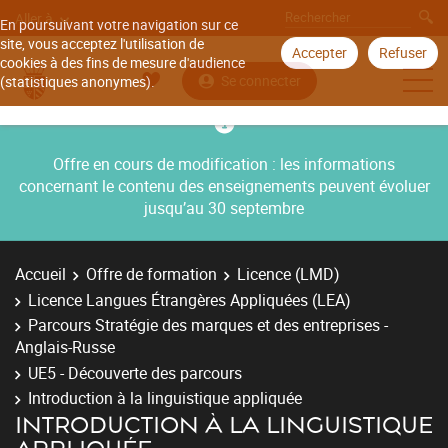
Aller à
En poursuivant votre navigation sur ce
site, vous acceptez l'utilisation de
Accepter
Refuser
cookies à des fins de mesure d'audience
Se connecter
(statistiques anonymes).
Offre en cours de modification : les informations
concernant le contenu des enseignements peuvent évoluer
jusqu’au 30 septembre
Accueil
Offre de formation
Licence (LMD)
Licence Langues Étrangères Appliquées (LEA)
Parcours Stratégie des marques et des entreprises -
Anglais-Russe
UE5 - Découverte des parcours
Introduction à la linguistique appliquée
INTRODUCTION À LA LINGUISTIQUE