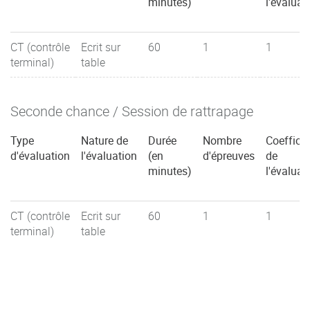
minutes)
l'évaluat
CT (contrôle
Ecrit sur
60
1
1
terminal)
table
Seconde chance / Session de rattrapage
Type
Nature de
Durée
Nombre
Coefficie
d'évaluation
l'évaluation
(en
d'épreuves
de
minutes)
l'évaluat
CT (contrôle
Ecrit sur
60
1
1
terminal)
table