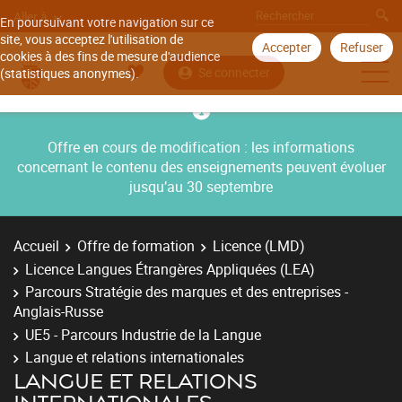
Aller à
En poursuivant votre navigation sur ce
site, vous acceptez l'utilisation de
Accepter
Refuser
cookies à des fins de mesure d'audience
Se connecter
(statistiques anonymes).
Offre en cours de modification : les informations
concernant le contenu des enseignements peuvent évoluer
jusqu’au 30 septembre
Accueil
Offre de formation
Licence (LMD)
Licence Langues Étrangères Appliquées (LEA)
Parcours Stratégie des marques et des entreprises -
Anglais-Russe
UE5 - Parcours Industrie de la Langue
Langue et relations internationales
LANGUE ET RELATIONS