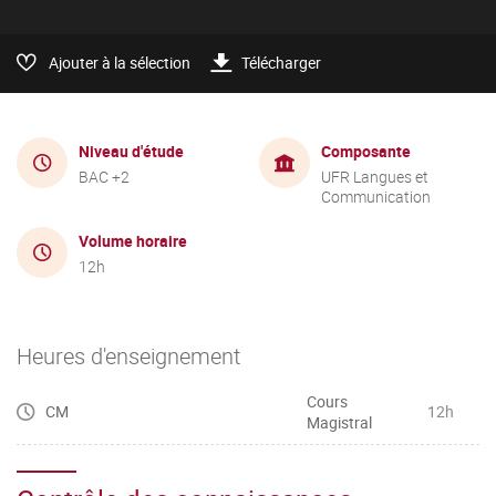
Ajouter à la sélection
Télécharger
Niveau d'étude
Composante
BAC +2
UFR Langues et
Communication
Volume horaire
12h
Heures d'enseignement
Cours
CM
12h
Magistral