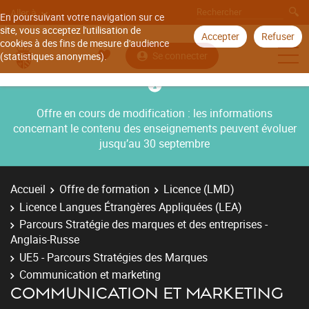
Aller à
En poursuivant votre navigation sur ce
site, vous acceptez l'utilisation de
Accepter
Refuser
cookies à des fins de mesure d'audience
Se connecter
(statistiques anonymes).
Offre en cours de modification : les informations
concernant le contenu des enseignements peuvent évoluer
jusqu’au 30 septembre
Accueil
Offre de formation
Licence (LMD)
Licence Langues Étrangères Appliquées (LEA)
Parcours Stratégie des marques et des entreprises -
Anglais-Russe
UE5 - Parcours Stratégies des Marques
Communication et marketing
COMMUNICATION ET MARKETING