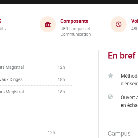
S
Composante
Vo
dits
UFR Langues et
48
Communication
En bref
rs Magistral
12h
Méthod
vaux Dirigés
18h
d'ensei
rs Magistral
18h
Ouvert 
en éch
Campus
12h