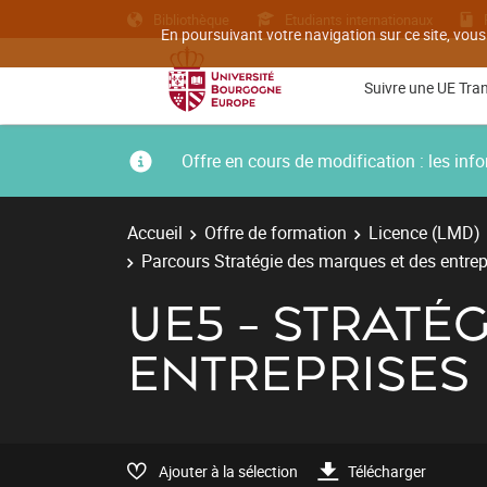
Bibliothèque
Etudiants internationaux
En poursuivant votre navigation sur ce site, vous
Suivre une UE Tra
Offre en cours de modification : les i
Accueil
Offre de formation
Licence (LMD)
Parcours Stratégie des marques et des entrep
UE5 - STRATÉ
ENTREPRISES
Ajouter à la sélection
Télécharger