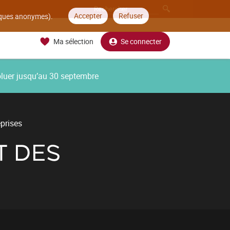
Accepter
Refuser
tiques anonymes).
Ma sélection
Se connecter
oluer jusqu’au 30 septembre
eprises
T DES