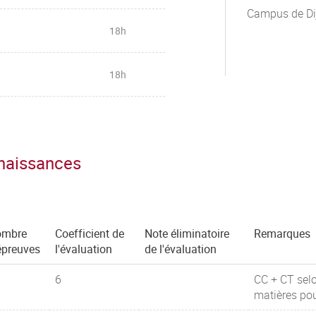
Campus de Di
18h
18h
nnaissances
ombre
Coefficient de
Note éliminatoire
Remarques
épreuves
l'évaluation
de l'évaluation
6
CC + CT selon
matières pou