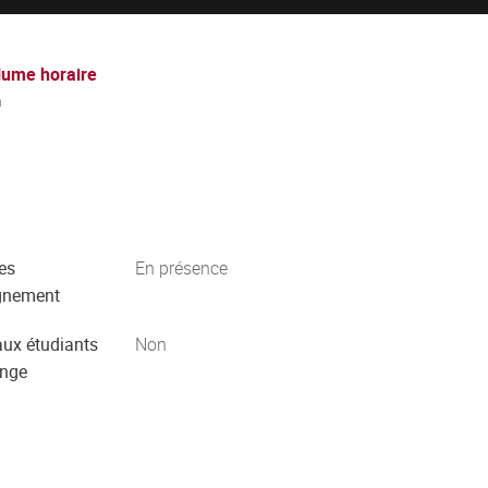
lume horaire
h
es
En présence
gnement
aux étudiants
Non
ange