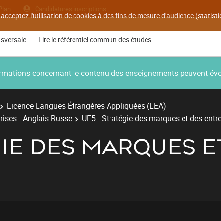
Plan
Candidatures inscriptions
 acceptez l'utilisation de cookies à des fins de mesure d'audience (statis
nsversale
Lire le référentiel commun des études
nformations concernant le contenu des enseignements peuvent év
Licence Langues Étrangères Appliquées (LEA)
rises - Anglais-Russe
UE5 - Stratégie des marques et des entr
GIE DES MARQUES E