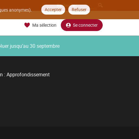
Accepter
Refuser
tiques anonymes).
Ma sélection
Se connecter
oluer jusqu’au 30 septembre
on : Approfondissement