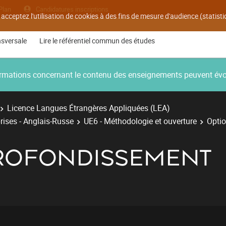
Plan
Candidatures inscriptions
 acceptez l'utilisation de cookies à des fins de mesure d'audience (statis
nsversale
Lire le référentiel commun des études
nformations concernant le contenu des enseignements peuvent év
Licence Langues Étrangères Appliquées (LEA)
rises - Anglais-Russe
UE6 - Méthodologie et ouverture
Opti
PROFONDISSEMENT