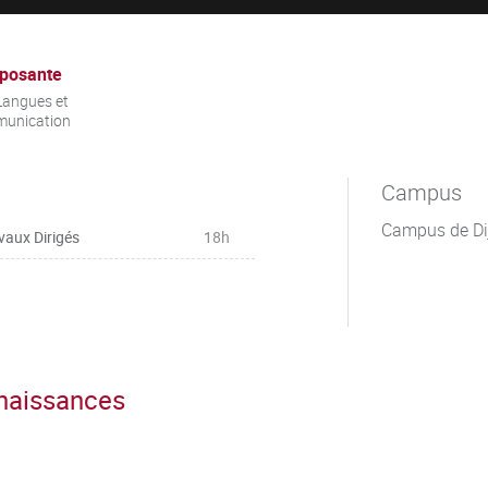
posante
Langues et
unication
Campus
Campus de Di
vaux Dirigés
18h
nnaissances