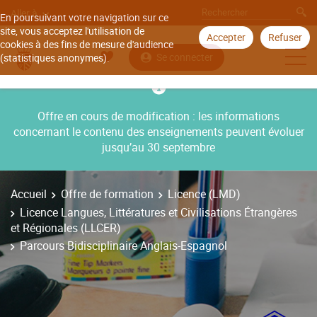
Aller à
En poursuivant votre navigation sur ce
site, vous acceptez l'utilisation de
Accepter
Refuser
cookies à des fins de mesure d'audience
Se connecter
(statistiques anonymes).
Offre en cours de modification : les informations
concernant le contenu des enseignements peuvent évoluer
jusqu’au 30 septembre
Accueil
Offre de formation
Licence (LMD)
Licence Langues, Littératures et Civilisations Étrangères
et Régionales (LLCER)
Parcours Bidisciplinaire Anglais-Espagnol