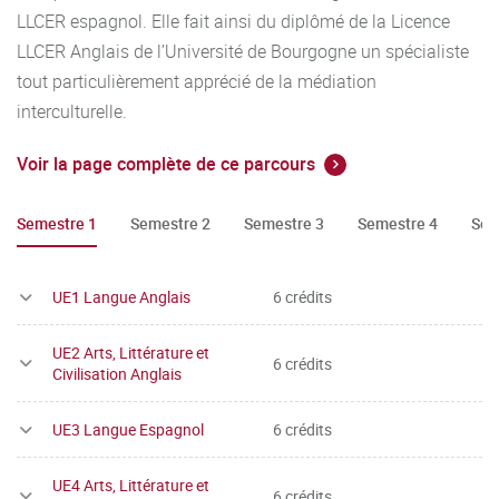
LLCER espagnol. Elle fait ainsi du diplômé de la Licence
Pour les étudiants dispensés d’assiduité ou inscrits
LLCER Anglais de l’Université de Bourgogne un spécialiste
tardivement :
lorsqu’une matière est évaluée par un
tout particulièrement apprécié de la médiation
contrôle continu, le dernier contrôle continu sert de contrôle
interculturelle.
terminal.
Voir la page complète de ce parcours
Absence à un contrôle continu
: en cas d’absence injustifiée
à un contrôle continu, l’étudiant devra se présenter aux
Semestre 1
Semestre 2
Semestre 3
Semestre 4
Sem
épreuves de la seconde session. Le calcul de la moyenne
au niveau de l’UE du semestre et de l’année ne pourra
UE1 Langue Anglais
6 crédits
s’effectuer en session 1. La mention DEF (« défaillant »)
apparaîtra. En cas d’absence justifiée, l’évaluation sera
UE2 Arts, Littérature et
neutralisée. L’absence devra cependant impérativement être
6 crédits
Civilisation Anglais
justifiée dans les 15 jours. Passé ce délai, tout justificatif
sera refusé et l’étudiant devra se présenter à la seconde
UE3 Langue Espagnol
6 crédits
session.
UE4 Arts, Littérature et
6 crédits