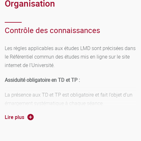
Organisation
Contrôle des connaissances
Les règles applicables aux études LMD sont précisées dans
le Référentiel commun des études mis en ligne sur le site
internet de l’Université.
Assiduité obligatoire en TD et TP :
La présence aux TD et TP est obligatoire et fait l’objet d’un
émargement systématique à chaque séance.
Lire plus
En l' absence de justificatifs recevables (conformément à la
liste définie par le Référentiel Commun des Études) ou
d’une dispense d’assiduité validée, un·e étudiant·e qui