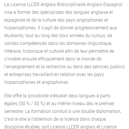
La Licence LLCER Anglais Bidisciplinaire Anglais-Espagnol
Absence à un contrôle continu :
une absence injustifiée à
vise à former des spécialistes des langues anglaise et
un contrôle continu (écrit ou oral) sera sanctionnée par la
espagnole et de la culture des pays anglophones et
note de 0/20. Si l’absence est justifiée, l’évaluation est
hispanophones. Il s’agit de donner progressivement aux
neutralisée. Si un étudiant a plusieurs absences justifiées,
étudiants, tout au long des trois années du cursus, de
l’équipe pédagogique décidera de la possibilité de proposer
solides compétences dans les domaines linguistique,
une épreuve de substitution qui pourra prendre une autre
littéraire, historique et culturel afin de leur permettre de
forme que l’évaluation initiale. L’absence injustifiée à
s’insérer ensuite efficacement dans le monde de
l’épreuve de substitution se traduira par la note de 0/20.
l’enseignement et la recherche ou dans des services publics
Les étudiants inscrits tardivement
devront participer aux
et entreprises travaillant en relation avec les pays
contrôles continus qui restent entre leur date d'inscription
hispanophones et anglophones.
et la fin du semestre. S'ils n'ont pas obtenu un minimum de
Elle offre la possibilité d’étudier deux langues à parts
deux notes, une épreuve de substitution leur sera proposée
.
égales (50 % / 50 %) et au même niveau dès le premier
Rappel des règles des contrôles continus lorsque l’UE n’est
semestre. La formation conduit à une double diplomation,
pas évaluée en contrôle continu intégral et des absences
c’est-à-dire à l’obtention de la licence dans chaque
aux examens
:
discipline étudiée, soit Licence LLCER anglais et Licence