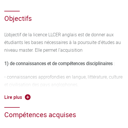
Objectifs
L’objectif de la licence LLCER anglais est de donner aux
étudiants les bases nécessaires à la poursuite d’études au
niveau master. Elle permet l’acquisition
1) de connaissances et de compétences disciplinaires
:
- connaissances approfondies en langue, littérature, culture
et civilisation des pays anglophones,
Lire plus
- initiation aux processus de production des connaissances
et aux principaux enjeux de la recherche dans la discipline,
Compétences acquises
2) de compétences transversales
: