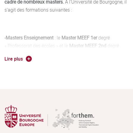
cadre de nombreux masters.
À l’Université de Bourgogne, il
s’agit des formations suivantes :
-Masters Enseignement
: le
Master MEEF 1er
degré
« Professorat des écoles » et le
Master MEEF 2nd
degré
« Professeurs des lycées et collèges », adossé au CAPES
Lire plus
d’anglais. Les meilleurs étudiants pourront aussi se
présenter au concours de l’agrégation d’anglais au terme
du M2.
-Master Recherche Mention LLCER / REVI (REcherche et
Veille documentaire Internationale)
, dont l’enseignement
repose en grande partie au niveau disciplinaire sur la
consolidation et l’approfondissement des acquis des
enseignements fondamentaux dispensés lors des trois
années de licence. Les étudiants pourront également se