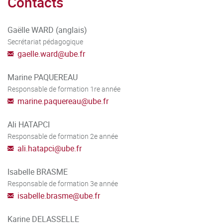
Contacts
sens critique ;
- déployer curiosité et honnêteté intellectuelles ;
Gaëlle WARD (anglais)
Secrétariat pédagogique
- mettre en œuvre sa capacité de raisonnement analytique.
gaelle.ward
@
ube.fr
Marine PAQUEREAU
Responsable de formation 1re année
marine.paquereau
@
ube.fr
Ali HATAPCI
Responsable de formation 2e année
ali.hatapci
@
ube.fr
Isabelle BRASME
Responsable de formation 3e année
isabelle.brasme
@
ube.fr
Karine DELASSELLE