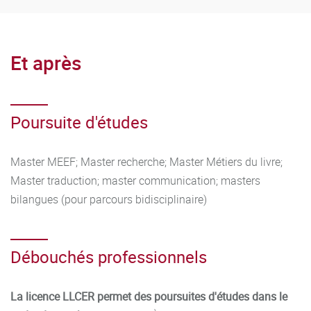
anglophones ; intérêt pour la culture littéraire et artistique
en général ;
Compétences en français : capacités rédactionnelles,
expression orale, maîtrise de la grammaire ;
Et après
Étude d'une seconde langue vivante.
Comme beaucoup de formations universitaires, la Licence
LLCER laisse une place substantielle à l’organisation et au
Poursuite d'études
travail personnel. L’étudiant doit donc être capable de
travailler de façon autonome et d’organiser son travail, seul
Master MEEF; Master recherche; Master Métiers du livre;
ou en équipe.
Master traduction; master communication; masters
bilangues (pour parcours bidisciplinaire)
Débouchés professionnels
La licence LLCER permet des poursuites d'études dans le