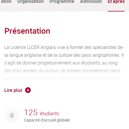
tation
Organisation
Programme
Admission
Et après
Présentation
La Licence LLCER Anglais vise à former des spécialistes de
la langue anglaise et de la culture des pays anglophones. Il
s’agit de donner progressivement aux étudiants, au long
des trois années du cursus, de solides compétences dans
les domaines linguistique, littéraire, historique et culturel
afin de leur permettre de s’insérer ensuite efficacement
Lire plus
dans le monde de l’enseignement et la recherche ou dans
des services publics et entreprises travaillant en relation
avec les pays anglophones.
125
étudiants
Capacité d'accueil globale