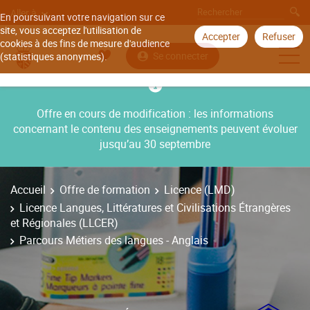
Aller à
En poursuivant votre navigation sur ce
site, vous acceptez l'utilisation de
Accepter
Refuser
cookies à des fins de mesure d'audience
Se connecter
(statistiques anonymes).
Offre en cours de modification : les informations
concernant le contenu des enseignements peuvent évoluer
jusqu’au 30 septembre
Accueil
Offre de formation
Licence (LMD)
Licence Langues, Littératures et Civilisations Étrangères
et Régionales (LLCER)
Parcours Métiers des langues - Anglais