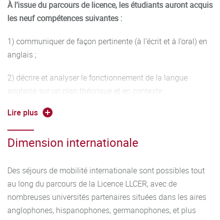
À l’issue du parcours de licence, les étudiants auront acquis
- acquisition d’une culture générale garante de l’ouverture
les neuf compétences suivantes :
d’esprit, de l’autonomie et de l’esprit critique nécessaires à
tout emploi dans des postes à responsabilités au sein des
1) communiquer de façon pertinente (à l’écrit et à l’oral) en
secteurs publics ou privés; maîtrise de la langue française
anglais ;
et compétences linguistiques dans une ou deux autres
langues vivantes,
2) décrire et analyser le fonctionnement de la langue
anglaise sur un plan théorique et en contexte ;
- capacité à analyser et synthétiser des informations, à
communiquer et transmettre des contenus à des publics
Lire plus
3) traduire des documents de nature et de longueur variées
variés,
de l’anglais vers le français et du français vers l’anglais ;
Dimension internationale
- maîtrise des outils informatiques et des techniques de la
4) lire, comprendre et commenter une œuvre littéraire dans
recherche documentaire.
son contexte culturel ;
Des séjours de mobilité internationale sont possibles tout
Elle accompagne l’étudiant dans
au long du parcours de la Licence LLCER, avec de
5) comprendre et analyser une aire géopolitique et
nombreuses universités partenaires situées dans les aires
culturelle dans une démarche critique ;
3) l’élaboration de son projet personnel et professionnel en
anglophones, hispanophones, germanophones, et plus
lui offrant ses premières expériences dans un domaine