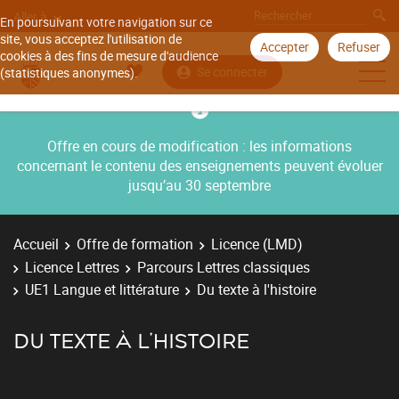
Aller à
En poursuivant votre navigation sur ce
site, vous acceptez l'utilisation de
Accepter
Refuser
cookies à des fins de mesure d'audience
Se connecter
(statistiques anonymes).
Offre en cours de modification : les informations
concernant le contenu des enseignements peuvent évoluer
jusqu’au 30 septembre
Accueil
Offre de formation
Licence (LMD)
Licence Lettres
Parcours Lettres classiques
UE1 Langue et littérature
Du texte à l'histoire
DU TEXTE À L'HISTOIRE