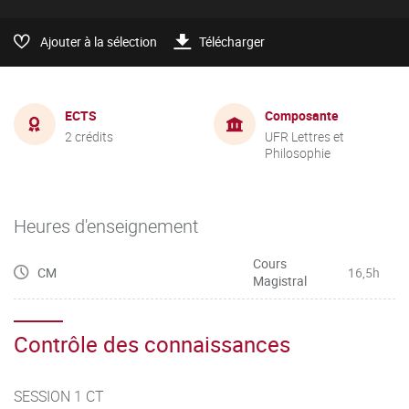
Ajouter à la sélection
Télécharger
ECTS
Composante
2 crédits
UFR Lettres et
Philosophie
Heures d'enseignement
Cours
CM
16,5h
Magistral
Contrôle des connaissances
SESSION 1 CT