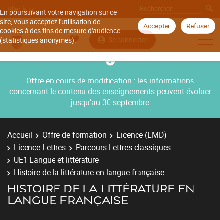
Aller à
En poursuivant votre navigation sur ce
site, vous acceptez l'utilisation de
Accepter
Refuser
cookies à des fins de mesure d'audience
Se connecter
(statistiques anonymes).
Offre en cours de modification : les informations
concernant le contenu des enseignements peuvent évoluer
jusqu’au 30 septembre
Accueil
Offre de formation
Licence (LMD)
Licence Lettres
Parcours Lettres classiques
UE1 Langue et littérature
Histoire de la littérature en langue française
HISTOIRE DE LA LITTÉRATURE EN
LANGUE FRANÇAISE