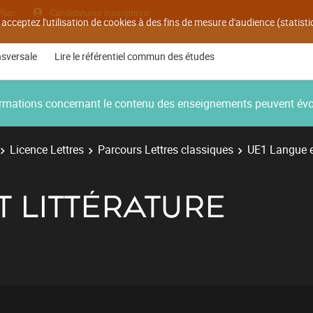
Plan
Candidatures inscriptions
 acceptez l'utilisation de cookies à des fins de mesure d'audience (statis
nsversale
Lire le référentiel commun des études
nformations concernant le contenu des enseignements peuvent év
Licence Lettres
Parcours Lettres classiques
UE1 Langue et
T LITTÉRATURE