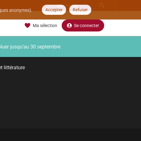
Accepter
Refuser
tiques anonymes).
Ma sélection
Se connecter
oluer jusqu’au 30 septembre
 littérature