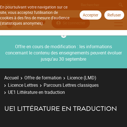
Aller à
En poursuivant votre navigation sur ce
site, vous acceptez l'utilisation de
Accepter
Refuser
cookies à des fins de mesure d'audience
Se connecter
(statistiques anonymes).
Offre en cours de modification : les informations
concernant le contenu des enseignements peuvent évoluer
jusqu’au 30 septembre
Accueil
Offre de formation
Licence (LMD)
Licence Lettres
Parcours Lettres classiques
UE1 Littérature en traduction
UE1 LITTÉRATURE EN TRADUCTION