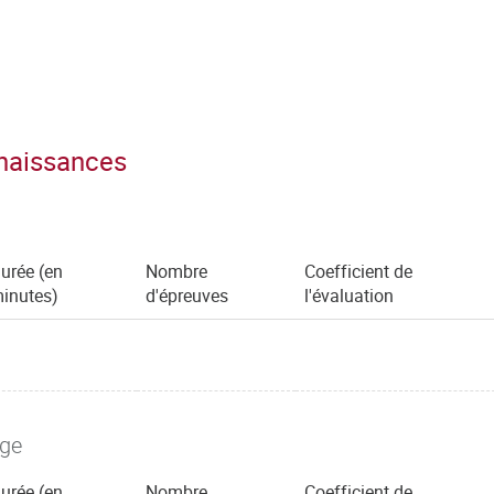
nnaissances
urée (en
Nombre
Coefficient de
inutes)
d'épreuves
l'évaluation
age
urée (en
Nombre
Coefficient de