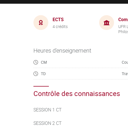
ECTS
Com
4 crédits
UFR L
Philo
Heures d'enseignement
CM
Cou
TD
Tra
Contrôle des connaissances
SESSION 1 CT
SESSION 2 CT