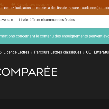
Plan
Candidatures inscriptions
 acceptez l'utilisation de cookies à des fins de mesure d'audience (statis
nsversale
Lire le référentiel commun des études
nformations concernant le contenu des enseignements peuvent év
Licence Lettres
Parcours Lettres classiques
UE1 Littératu
 COMPARÉE