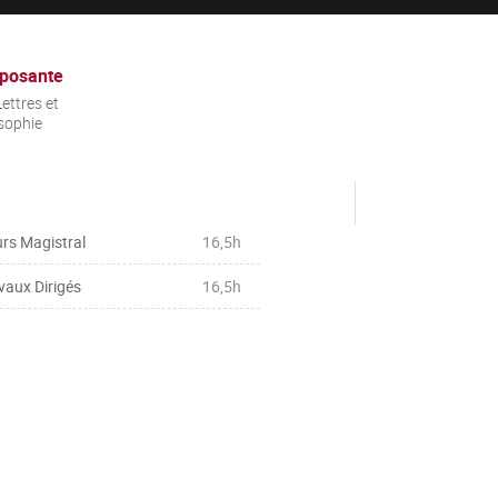
posante
ettres et
sophie
rs Magistral
16,5h
vaux Dirigés
16,5h