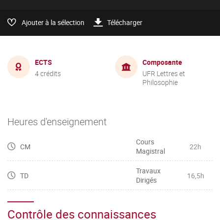
Ajouter à la sélection
Télécharger
ECTS
Composante
4 crédits
UFR Lettres et
Philosophie
Heures d'enseignement
Cours
CM
22h
Magistral
Travaux
TD
16,5h
Dirigés
Contrôle des connaissances