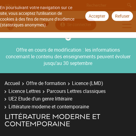
Aller à
En poursuivant votre navigation sur ce
site, vous acceptez l'utilisation de
Accepter
Refuser
cookies à des fins de mesure d'audience
Se connecter
(statistiques anonymes).
Offre en cours de modification : les informations
concernant le contenu des enseignements peuvent évoluer
jusqu’au 30 septembre
Accueil
Offre de formation
Licence (LMD)
Licence Lettres
Parcours Lettres classiques
UE2 Etude d'un genre littéraire
Littérature moderne et contemporaine
LITTÉRATURE MODERNE ET
CONTEMPORAINE