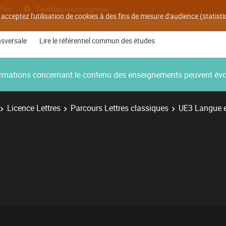
Plan
Candidatures inscriptions
 acceptez l'utilisation de cookies à des fins de mesure d'audience (statis
nsversale
Lire le référentiel commun des études
nformations concernant le contenu des enseignements peuvent év
Licence Lettres
Parcours Lettres classiques
UE3 Langue et