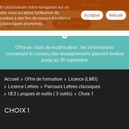
Aller à
En poursuivant votre navigation sur ce
site, vous acceptez l'utilisation de
Accepter
Refuser
cookies à des fins de mesure d'audience
Se connecter
(statistiques anonymes).
Offre en cours de modification : les informations
concernant le contenu des enseignements peuvent évoluer
jusqu’au 30 septembre
Accueil
Offre de formation
Licence (LMD)
Licence Lettres
Parcours Lettres classiques
UE3 Langues et outils ( 3 outils)
Choix 1
CHOIX 1