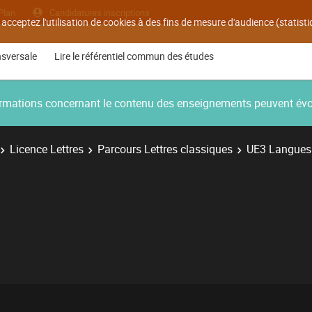
Plan
Candidatures inscriptions
 acceptez l'utilisation de cookies à des fins de mesure d'audience (statis
nsversale
Lire le référentiel commun des études
nformations concernant le contenu des enseignements peuvent év
Licence Lettres
Parcours Lettres classiques
UE3 Langues e