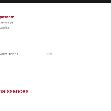
posante
ettres et
sophie
vaux Dirigés
22h
nnaissances