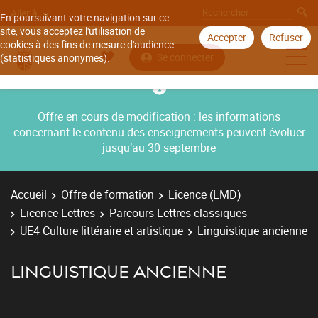
Aller à
En poursuivant votre navigation sur ce
site, vous acceptez l'utilisation de
Accepter
Refuser
cookies à des fins de mesure d'audience
Se connecter
(statistiques anonymes).
Offre en cours de modification : les informations
concernant le contenu des enseignements peuvent évoluer
jusqu’au 30 septembre
Accueil
Offre de formation
Licence (LMD)
Licence Lettres
Parcours Lettres classiques
UE4 Culture littéraire et artistique
Linguistique ancienne
LINGUISTIQUE ANCIENNE