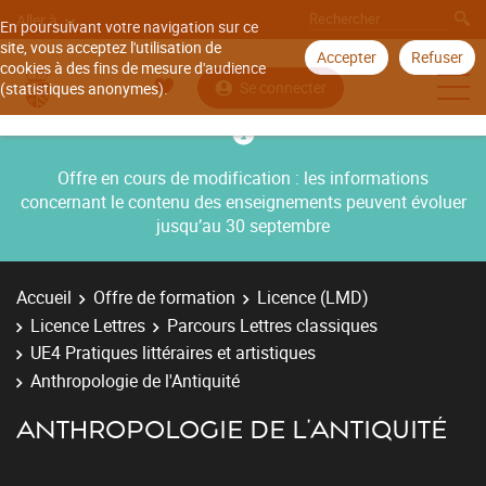
Aller à
En poursuivant votre navigation sur ce
site, vous acceptez l'utilisation de
Accepter
Refuser
cookies à des fins de mesure d'audience
Se connecter
(statistiques anonymes).
Offre en cours de modification : les informations
concernant le contenu des enseignements peuvent évoluer
jusqu’au 30 septembre
Accueil
Offre de formation
Licence (LMD)
Licence Lettres
Parcours Lettres classiques
UE4 Pratiques littéraires et artistiques
Anthropologie de l'Antiquité
ANTHROPOLOGIE DE L'ANTIQUITÉ