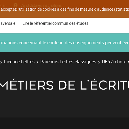
Plan
Candidatures inscriptions
 acceptez l'utilisation de cookies à des fins de mesure d'audience (statis
nsversale
Lire le référentiel commun des études
nformations concernant le contenu des enseignements peuvent év
Licence Lettres
Parcours Lettres classiques
UE5 à choix
ÉTIERS DE L'ÉCRI