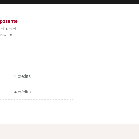
posante
ettres et
sophie
2 crédits
4 crédits