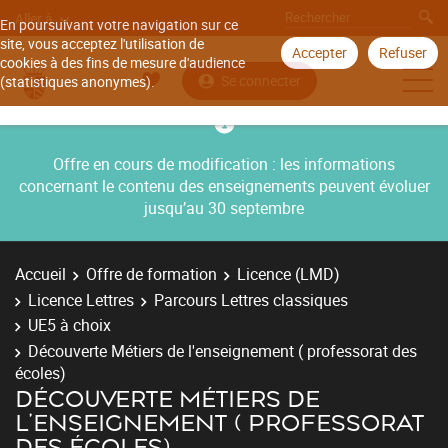
Aller à
En poursuivant votre navigation sur ce
site, vous acceptez l'utilisation de
Accepter
Refuser
cookies à des fins de mesure d'audience
Se connecter
(statistiques anonymes).
Offre en cours de modification : les informations
concernant le contenu des enseignements peuvent évoluer
jusqu’au 30 septembre
Accueil
Offre de formation
Licence (LMD)
Licence Lettres
Parcours Lettres classiques
UE5 à choix
Découverte Métiers de l'enseignement ( professorat des
écoles)
DÉCOUVERTE MÉTIERS DE
L'ENSEIGNEMENT ( PROFESSORAT
DES ÉCOLES)