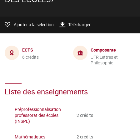
Ajouter à la sélection
Télécharger
ECTS
Composante
6 crédits
UFR Lettres et
Philosophie
Liste des enseignements
Préprofessionnalisation
professorat des écoles
2 crédits
(INSPE)
Mathématiques
2 crédits