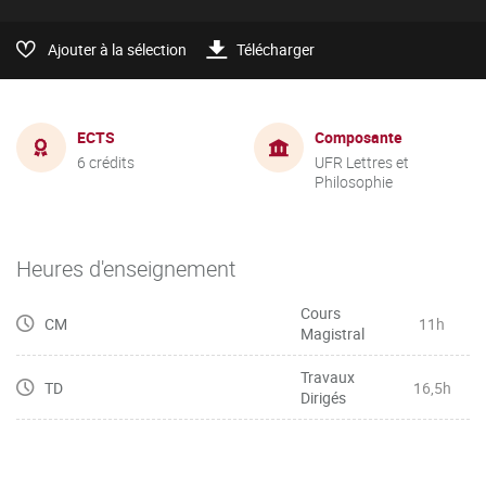
Ajouter à la sélection
Télécharger
ECTS
Composante
6 crédits
UFR Lettres et
Philosophie
Heures d'enseignement
Cours
CM
11h
Magistral
Travaux
TD
16,5h
Dirigés