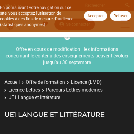
Aller à
En poursuivant votre navigation sur ce
site, vous acceptez l'utilisation de
Accepter
Refuser
cookies à des fins de mesure d'audience
Se connecter
(statistiques anonymes).
Offre en cours de modification : les informations
concernant le contenu des enseignements peuvent évoluer
jusqu’au 30 septembre
Accueil
Offre de formation
Licence (LMD)
Licence Lettres
Parcours Lettres modernes
UE1 Langue et littérature
UE1 LANGUE ET LITTÉRATURE