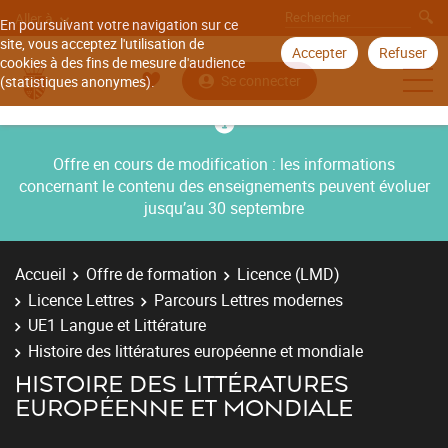
Aller à
En poursuivant votre navigation sur ce
site, vous acceptez l'utilisation de
Accepter
Refuser
cookies à des fins de mesure d'audience
Se connecter
(statistiques anonymes).
Offre en cours de modification : les informations
concernant le contenu des enseignements peuvent évoluer
jusqu’au 30 septembre
Accueil
Offre de formation
Licence (LMD)
Licence Lettres
Parcours Lettres modernes
UE1 Langue et Littérature
Histoire des littératures européenne et mondiale
HISTOIRE DES LITTÉRATURES
EUROPÉENNE ET MONDIALE