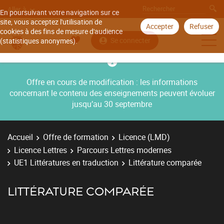
Aller à
En poursuivant votre navigation sur ce
site, vous acceptez l'utilisation de
Accepter
Refuser
cookies à des fins de mesure d'audience
Se connecter
(statistiques anonymes).
Offre en cours de modification : les informations
concernant le contenu des enseignements peuvent évoluer
jusqu’au 30 septembre
Accueil
Offre de formation
Licence (LMD)
Licence Lettres
Parcours Lettres modernes
UE1 Littératures en traduction
Littérature comparée
LITTÉRATURE COMPARÉE