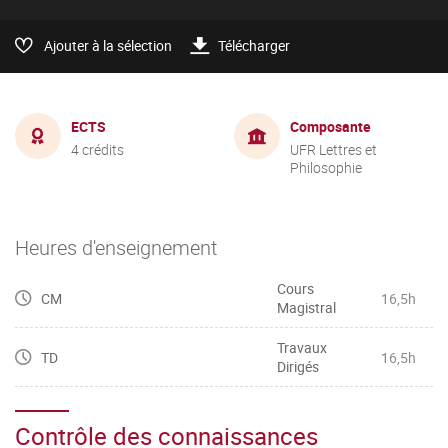
Ajouter à la sélection
Télécharger
ECTS
Composante
4 crédits
UFR Lettres et
Philosophie
Heures d'enseignement
Cours
CM
16,5h
Magistral
Travaux
TD
16,5h
Dirigés
Contrôle des connaissances