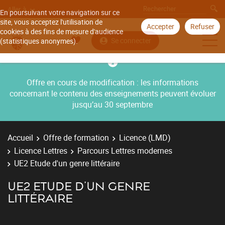
Aller à
En poursuivant votre navigation sur ce
site, vous acceptez l'utilisation de
Accepter
Refuser
cookies à des fins de mesure d'audience
Se connecter
(statistiques anonymes).
Offre en cours de modification : les informations
concernant le contenu des enseignements peuvent évoluer
jusqu’au 30 septembre
Accueil
Offre de formation
Licence (LMD)
Licence Lettres
Parcours Lettres modernes
UE2 Etude d'un genre littéraire
UE2 ETUDE D'UN GENRE
LITTÉRAIRE