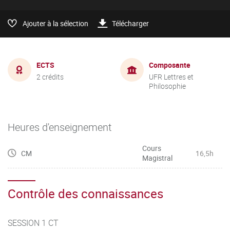
Ajouter à la sélection
Télécharger
ECTS
Composante
2 crédits
UFR Lettres et
Philosophie
Heures d'enseignement
Cours
CM
16,5h
Magistral
Contrôle des connaissances
SESSION 1 CT