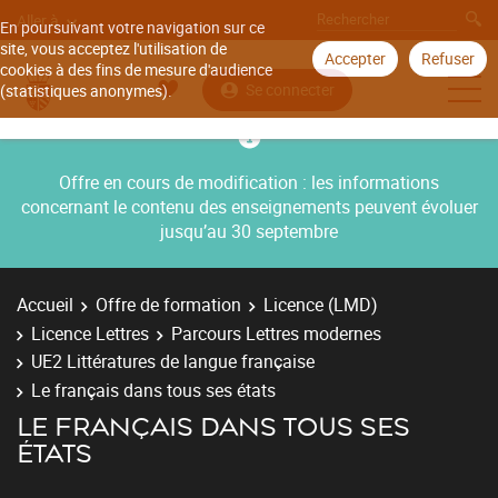
Aller à
En poursuivant votre navigation sur ce
site, vous acceptez l'utilisation de
Accepter
Refuser
cookies à des fins de mesure d'audience
Se connecter
(statistiques anonymes).
Offre en cours de modification : les informations
concernant le contenu des enseignements peuvent évoluer
jusqu’au 30 septembre
Accueil
Offre de formation
Licence (LMD)
Licence Lettres
Parcours Lettres modernes
UE2 Littératures de langue française
Le français dans tous ses états
LE FRANÇAIS DANS TOUS SES
ÉTATS