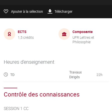
Ajouter à la sélection
Télécharger
ECTS
Composante
1,5 crédits
UFR Lettres et
Philosophie
Heures d'enseignement
Travaux
TD
22h
Dirigés
Contrôle des connaissances
SESSION 1 CC