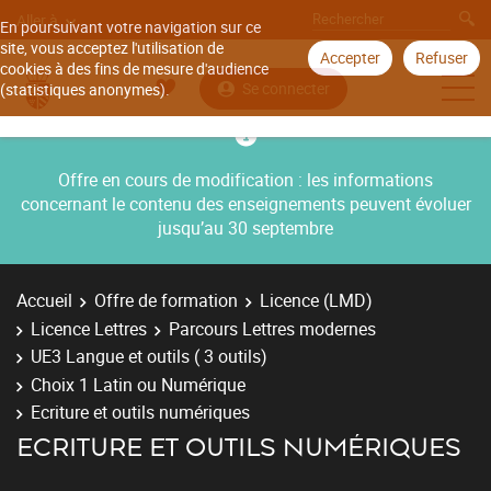
Aller à
En poursuivant votre navigation sur ce
site, vous acceptez l'utilisation de
Accepter
Refuser
cookies à des fins de mesure d'audience
Se connecter
(statistiques anonymes).
Offre en cours de modification : les informations
concernant le contenu des enseignements peuvent évoluer
jusqu’au 30 septembre
Accueil
Offre de formation
Licence (LMD)
Licence Lettres
Parcours Lettres modernes
UE3 Langue et outils ( 3 outils)
Choix 1 Latin ou Numérique
Ecriture et outils numériques
ECRITURE ET OUTILS NUMÉRIQUES