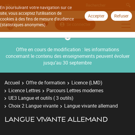
Aller à
En poursuivant votre navigation sur ce
site, vous acceptez l'utilisation de
Accepter
Refuser
cookies à des fins de mesure d'audience
Se connecter
(statistiques anonymes).
Offre en cours de modification : les informations
concernant le contenu des enseignements peuvent évoluer
jusqu’au 30 septembre
Accueil
Offre de formation
Licence (LMD)
Licence Lettres
Parcours Lettres modernes
UE3 Langue et outils ( 3 outils)
Choix 2 Langue vivante
Langue vivante allemand
LANGUE VIVANTE ALLEMAND