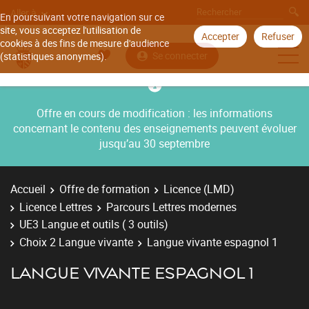
Aller à
En poursuivant votre navigation sur ce
site, vous acceptez l'utilisation de
Accepter
Refuser
cookies à des fins de mesure d'audience
Se connecter
(statistiques anonymes).
Offre en cours de modification : les informations
concernant le contenu des enseignements peuvent évoluer
jusqu’au 30 septembre
Accueil
Offre de formation
Licence (LMD)
Licence Lettres
Parcours Lettres modernes
UE3 Langue et outils ( 3 outils)
Choix 2 Langue vivante
Langue vivante espagnol 1
LANGUE VIVANTE ESPAGNOL 1