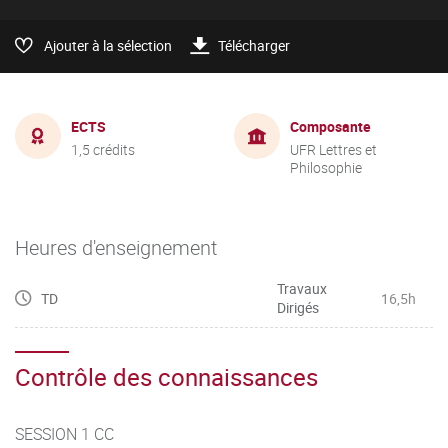
Ajouter à la sélection
Télécharger
ECTS
Composante
1,5 crédits
UFR Lettres et
Philosophie
Heures d'enseignement
Travaux
TD
16,5h
Dirigés
Contrôle des connaissances
SESSION 1 CC