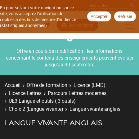
Aller à
En poursuivant votre navigation sur ce
site, vous acceptez l'utilisation de
Accepter
Refuser
cookies à des fins de mesure d'audience
Se connecter
(statistiques anonymes).
Offre en cours de modification : les informations
concernant le contenu des enseignements peuvent évoluer
jusqu’au 30 septembre
Accueil
Offre de formation
Licence (LMD)
Licence Lettres
Parcours Lettres modernes
UE3 Langue et outils ( 3 outils)
Choix 2 (Langue vivante)
Langue vivante anglais
LANGUE VIVANTE ANGLAIS