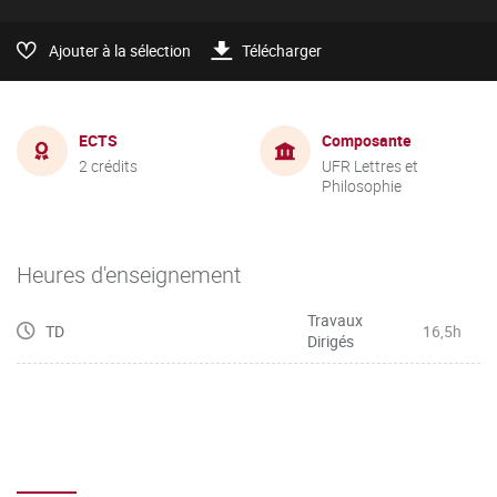
Ajouter à la sélection
Télécharger
ECTS
Composante
2 crédits
UFR Lettres et
Philosophie
Heures d'enseignement
Travaux
TD
16,5h
Dirigés