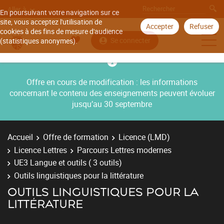
Aller à
En poursuivant votre navigation sur ce
site, vous acceptez l'utilisation de
Accepter
Refuser
cookies à des fins de mesure d'audience
Se connecter
(statistiques anonymes).
Offre en cours de modification : les informations
concernant le contenu des enseignements peuvent évoluer
jusqu’au 30 septembre
Accueil
Offre de formation
Licence (LMD)
Licence Lettres
Parcours Lettres modernes
UE3 Langue et outils ( 3 outils)
Outils linguistiques pour la littérature
OUTILS LINGUISTIQUES POUR LA
LITTÉRATURE