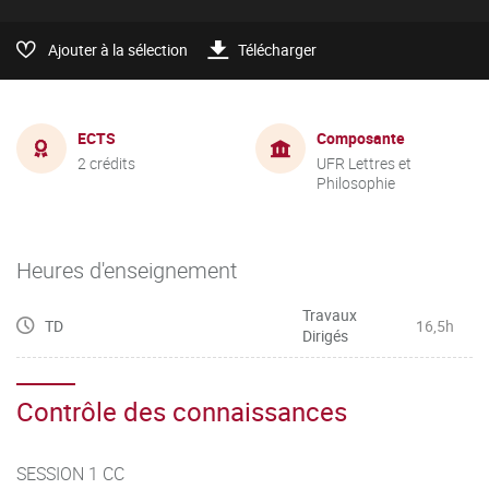
Ajouter à la sélection
Télécharger
ECTS
Composante
2 crédits
UFR Lettres et
Philosophie
Heures d'enseignement
Travaux
TD
16,5h
Dirigés
Contrôle des connaissances
SESSION 1 CC