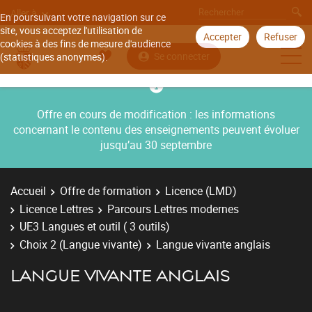
Aller à
En poursuivant votre navigation sur ce
site, vous acceptez l'utilisation de
Accepter
Refuser
cookies à des fins de mesure d'audience
Se connecter
(statistiques anonymes).
Offre en cours de modification : les informations
concernant le contenu des enseignements peuvent évoluer
jusqu’au 30 septembre
Accueil
Offre de formation
Licence (LMD)
Licence Lettres
Parcours Lettres modernes
UE3 Langues et outil ( 3 outils)
Choix 2 (Langue vivante)
Langue vivante anglais
LANGUE VIVANTE ANGLAIS