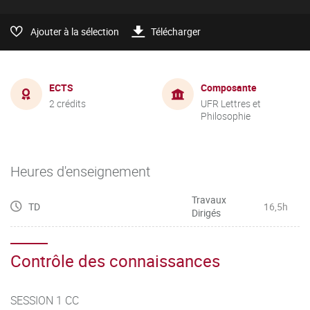
Ajouter à la sélection
Télécharger
ECTS
Composante
2 crédits
UFR Lettres et
Philosophie
Heures d'enseignement
Travaux
TD
16,5h
Dirigés
Contrôle des connaissances
SESSION 1 CC