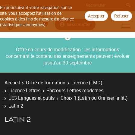
Aller à
En poursuivant votre navigation sur ce
site, vous acceptez l'utilisation de
Accepter
Refuser
cookies à des fins de mesure d'audience
Se connecter
(statistiques anonymes).
Offre en cours de modification : les informations
concernant le contenu des enseignements peuvent évoluer
jusqu’au 30 septembre
Accueil
Offre de formation
Licence (LMD)
Licence Lettres
Parcours Lettres modernes
UE3 Langues et outils
Choix 1 (Latin ou Oraliser la litt)
Latin 2
LATIN 2