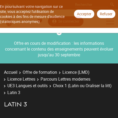
Aller à
En poursuivant votre navigation sur ce
site, vous acceptez l'utilisation de
Accepter
Refuser
cookies à des fins de mesure d'audience
Se connecter
(statistiques anonymes).
Offre en cours de modification : les informations
concernant le contenu des enseignements peuvent évoluer
jusqu’au 30 septembre
Accueil
Offre de formation
Licence (LMD)
Licence Lettres
Parcours Lettres modernes
UE3 Langues et outils
Choix 1 (Latin ou Oraliser la litt)
Latin 3
LATIN 3