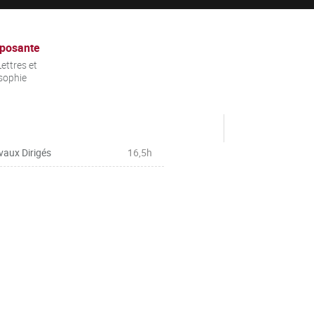
posante
ettres et
sophie
vaux Dirigés
16,5h