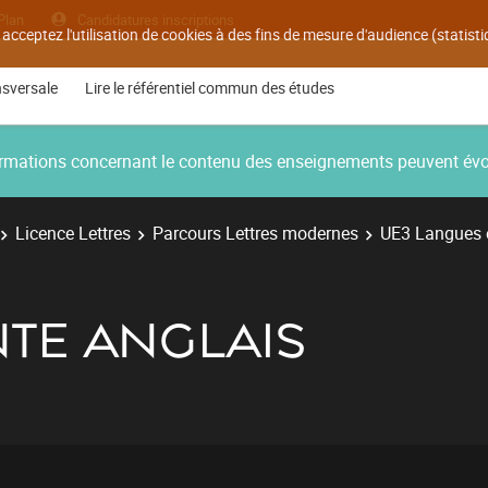
Plan
Candidatures inscriptions
 acceptez l'utilisation de cookies à des fins de mesure d'audience (statis
nsversale
Lire le référentiel commun des études
nformations concernant le contenu des enseignements peuvent év
Licence Lettres
Parcours Lettres modernes
UE3 Langues e
NTE ANGLAIS