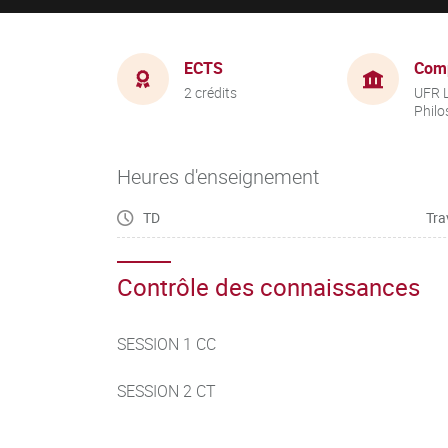
ECTS
Com
2 crédits
UFR L
Philo
Heures d'enseignement
TD
Tra
Contrôle des connaissances
SESSION 1 CC
SESSION 2 CT