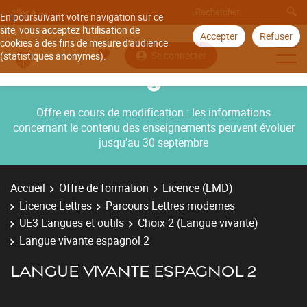
Aller à
En poursuivant votre navigation sur ce
site, vous acceptez l'utilisation de
Accepter
Refuser
cookies à des fins de mesure d'audience
Se connecter
(statistiques anonymes).
Offre en cours de modification : les informations
concernant le contenu des enseignements peuvent évoluer
jusqu’au 30 septembre
Accueil
Offre de formation
Licence (LMD)
Licence Lettres
Parcours Lettres modernes
UE3 Langues et outils
Choix 2 (Langue vivante)
Langue vivante espagnol 2
LANGUE VIVANTE ESPAGNOL 2