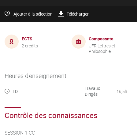
Ajouter à la sélection
Télécharger
ECTS
Composante
2 crédits
UFR Lettres et
Philosophie
Heures d'enseignement
Travaux
TD
16,5h
Dirigés
Contrôle des connaissances
SESSION 1 CC