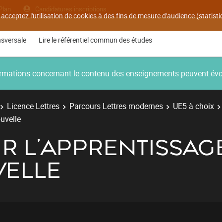
Plan
Candidatures inscriptions
 acceptez l'utilisation de cookies à des fins de mesure d'audience (statis
nsversale
Lire le référentiel commun des études
nformations concernant le contenu des enseignements peuvent év
Licence Lettres
Parcours Lettres modernes
UE5 à choix
uvelle
R L'APPRENTISSAG
VELLE