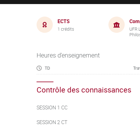
ECTS
Com
1 crédits
UFR L
Philo
Heures d'enseignement
TD
Tra
Contrôle des connaissances
SESSION 1 CC
SESSION 2 CT