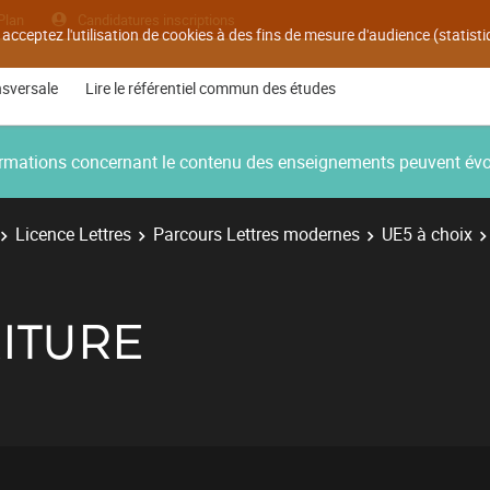
Plan
Candidatures inscriptions
 acceptez l'utilisation de cookies à des fins de mesure d'audience (statis
nsversale
Lire le référentiel commun des études
nformations concernant le contenu des enseignements peuvent év
Licence Lettres
Parcours Lettres modernes
UE5 à choix
RITURE