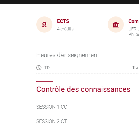
ECTS
Com
4 crédits
UFR L
Philo
Heures d'enseignement
TD
Tra
Contrôle des connaissances
SESSION 1 CC
SESSION 2 CT