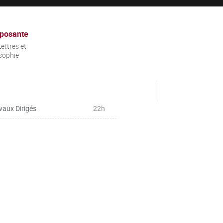
posante
ettres et
sophie
vaux Dirigés
22h