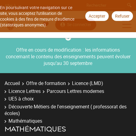
Aller à
En poursuivant votre navigation sur ce
site, vous acceptez l'utilisation de
Accepter
Refuser
cookies à des fins de mesure d'audience
Se connecter
(statistiques anonymes).
Offre en cours de modification : les informations
concernant le contenu des enseignements peuvent évoluer
jusqu’au 30 septembre
Accueil
Offre de formation
Licence (LMD)
Licence Lettres
Parcours Lettres modernes
UE5 à choix
Découverte Métiers de l'enseignement ( professorat des
écoles)
Mathématiques
MATHÉMATIQUES