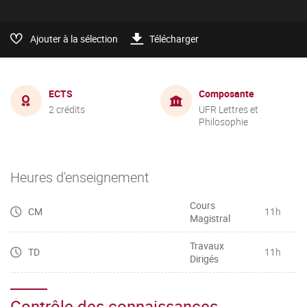
Ajouter à la sélection
Télécharger
ECTS
Composante
2 crédits
UFR Lettres et
Philosophie
Heures d'enseignement
Cours
CM
11h
Magistral
Travaux
TD
11h
Dirigés
Contrôle des connaissances